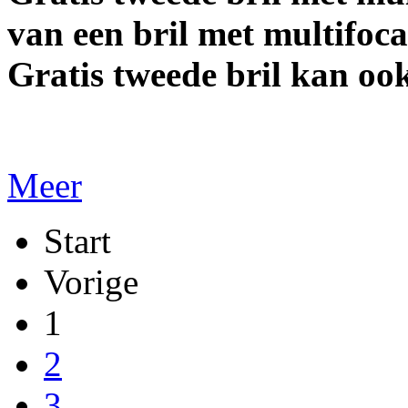
van een bril met multifoca
Gratis tweede bril kan oo
Meer
Start
Vorige
1
2
3