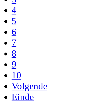
4
5
6
7
8
9
10
Volgende
Einde