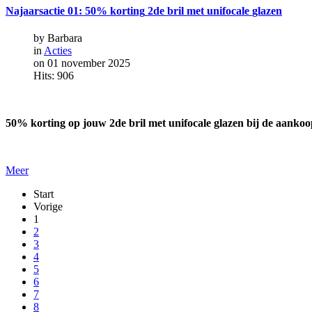
Najaarsactie
01:
50%
korting
2de
bril
met
unifocale
glazen
by Barbara
in
Acties
on 01 november 2025
Hits: 906
50% korting op jouw 2de bril met unifocale glazen bij de aankoop
Meer
Start
Vorige
1
2
3
4
5
6
7
8